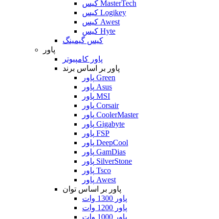
کیس MasterTech
کیس Logikey
کیس Awest
کیس Hyte
کیس گیمینگ
پاور
پاور کامپیوتر
پاور بر اساس برند
پاور Green
پاور Asus
پاور MSI
پاور Corsair
پاور CoolerMaster
پاور Gigabyte
پاور FSP
پاور DeepCool
پاور GamDias
پاور SilverStone
پاور Tsco
پاور Awest
پاور بر اساس توان
پاور 1300 وات
پاور 1200 وات
پاور 1000 وات