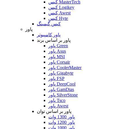
کیس MasterTech
کیس Logikey
کیس Awest
کیس Hyte
کیس گیمینگ
پاور
پاور کامپیوتر
پاور بر اساس برند
پاور Green
پاور Asus
پاور MSI
پاور Corsair
پاور CoolerMaster
پاور Gigabyte
پاور FSP
پاور DeepCool
پاور GamDias
پاور SilverStone
پاور Tsco
پاور Awest
پاور بر اساس توان
پاور 1300 وات
پاور 1200 وات
پاور 1000 وات