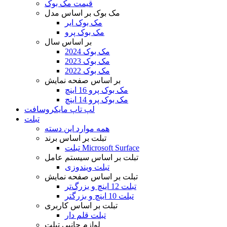
قیمت مک بوک
مک بوک بر اساس مدل
مک بوک ایر
مک بوک پرو
بر اساس سال
مک بوک 2024
مک بوک 2023
مک بوک 2022
بر اساس صفحه نمایش
مک بوک پرو 16 اینچ
مک بوک پرو 14 اینچ
لپ تاپ مایکروسافت
تبلت
همه موارد این دسته
تبلت بر اساس برند
تبلت Microsoft Surface
تبلت بر اساس سیستم عامل
تبلت ویندوزی
تبلت بر اساس صفحه نمایش
تبلت 12 اینچ و بزرگ‌تر
تبلت 10 اینچ و بزرگتر
تبلت بر اساس کاربری
تبلت قلم دار
لوازم جانبی تبلت