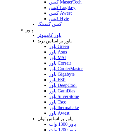
کیس MasterTech
کیس Logikey
کیس Awest
کیس Hyte
کیس گیمینگ
پاور
پاور کامپیوتر
پاور بر اساس برند
پاور Green
پاور Asus
پاور MSI
پاور Corsair
پاور CoolerMaster
پاور Gigabyte
پاور FSP
پاور DeepCool
پاور GamDias
پاور SilverStone
پاور Tsco
پاور thermaltake
پاور Awest
پاور بر اساس توان
پاور 1300 وات
پاور 1200 وات