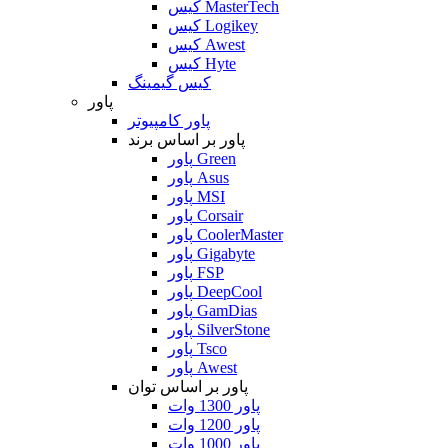
کیس MasterTech
کیس Logikey
کیس Awest
کیس Hyte
کیس گیمینگ
پاور
پاور کامپیوتر
پاور بر اساس برند
پاور Green
پاور Asus
پاور MSI
پاور Corsair
پاور CoolerMaster
پاور Gigabyte
پاور FSP
پاور DeepCool
پاور GamDias
پاور SilverStone
پاور Tsco
پاور Awest
پاور بر اساس توان
پاور 1300 وات
پاور 1200 وات
پاور 1000 وات