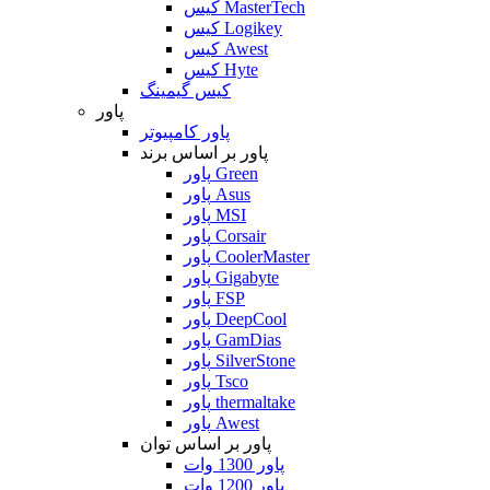
کیس MasterTech
کیس Logikey
کیس Awest
کیس Hyte
کیس گیمینگ
پاور
پاور کامپیوتر
پاور بر اساس برند
پاور Green
پاور Asus
پاور MSI
پاور Corsair
پاور CoolerMaster
پاور Gigabyte
پاور FSP
پاور DeepCool
پاور GamDias
پاور SilverStone
پاور Tsco
پاور thermaltake
پاور Awest
پاور بر اساس توان
پاور 1300 وات
پاور 1200 وات