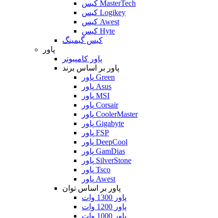
کیس MasterTech
کیس Logikey
کیس Awest
کیس Hyte
کیس گیمینگ
پاور
پاور کامپیوتر
پاور بر اساس برند
پاور Green
پاور Asus
پاور MSI
پاور Corsair
پاور CoolerMaster
پاور Gigabyte
پاور FSP
پاور DeepCool
پاور GamDias
پاور SilverStone
پاور Tsco
پاور Awest
پاور بر اساس توان
پاور 1300 وات
پاور 1200 وات
پاور 1000 وات