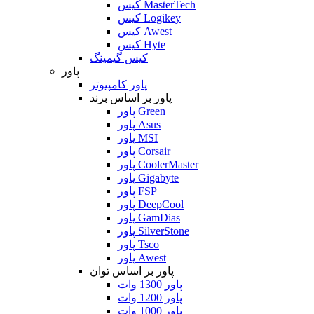
کیس MasterTech
کیس Logikey
کیس Awest
کیس Hyte
کیس گیمینگ
پاور
پاور کامپیوتر
پاور بر اساس برند
پاور Green
پاور Asus
پاور MSI
پاور Corsair
پاور CoolerMaster
پاور Gigabyte
پاور FSP
پاور DeepCool
پاور GamDias
پاور SilverStone
پاور Tsco
پاور Awest
پاور بر اساس توان
پاور 1300 وات
پاور 1200 وات
پاور 1000 وات