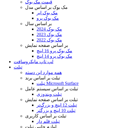
قیمت مک بوک
مک بوک بر اساس مدل
مک بوک ایر
مک بوک پرو
بر اساس سال
مک بوک 2024
مک بوک 2023
مک بوک 2022
بر اساس صفحه نمایش
مک بوک پرو 16 اینچ
مک بوک پرو 14 اینچ
لپ تاپ مایکروسافت
تبلت
همه موارد این دسته
تبلت بر اساس برند
تبلت Microsoft Surface
تبلت بر اساس سیستم عامل
تبلت ویندوزی
تبلت بر اساس صفحه نمایش
تبلت 12 اینچ و بزرگ‌تر
تبلت 10 اینچ و بزرگتر
تبلت بر اساس کاربری
تبلت قلم دار
لوازم جانبی تبلت