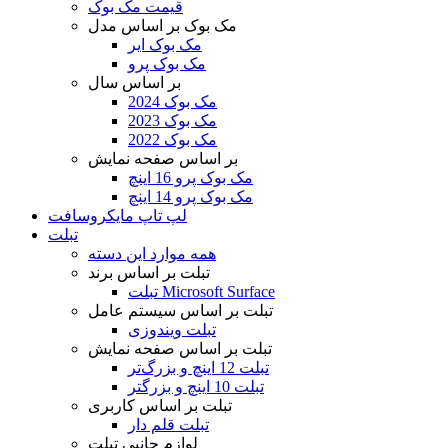
قیمت مک بوک
مک بوک بر اساس مدل
مک بوک ایر
مک بوک پرو
بر اساس سال
مک بوک 2024
مک بوک 2023
مک بوک 2022
بر اساس صفحه نمایش
مک بوک پرو 16 اینچ
مک بوک پرو 14 اینچ
لپ تاپ مایکروسافت
تبلت
همه موارد این دسته
تبلت بر اساس برند
تبلت Microsoft Surface
تبلت بر اساس سیستم عامل
تبلت ویندوزی
تبلت بر اساس صفحه نمایش
تبلت 12 اینچ و بزرگ‌تر
تبلت 10 اینچ و بزرگتر
تبلت بر اساس کاربری
تبلت قلم دار
لوازم جانبی تبلت