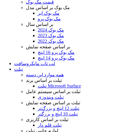
قیمت مک بوک
مک بوک بر اساس مدل
مک بوک ایر
مک بوک پرو
بر اساس سال
مک بوک 2024
مک بوک 2023
مک بوک 2022
بر اساس صفحه نمایش
مک بوک پرو 16 اینچ
مک بوک پرو 14 اینچ
لپ تاپ مایکروسافت
تبلت
همه موارد این دسته
تبلت بر اساس برند
تبلت Microsoft Surface
تبلت بر اساس سیستم عامل
تبلت ویندوزی
تبلت بر اساس صفحه نمایش
تبلت 12 اینچ و بزرگ‌تر
تبلت 10 اینچ و بزرگتر
تبلت بر اساس کاربری
تبلت قلم دار
لوازم جانبی تبلت