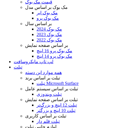
قیمت مک بوک
مک بوک بر اساس مدل
مک بوک ایر
مک بوک پرو
بر اساس سال
مک بوک 2024
مک بوک 2023
مک بوک 2022
بر اساس صفحه نمایش
مک بوک پرو 16 اینچ
مک بوک پرو 14 اینچ
لپ تاپ مایکروسافت
تبلت
همه موارد این دسته
تبلت بر اساس برند
تبلت Microsoft Surface
تبلت بر اساس سیستم عامل
تبلت ویندوزی
تبلت بر اساس صفحه نمایش
تبلت 12 اینچ و بزرگ‌تر
تبلت 10 اینچ و بزرگتر
تبلت بر اساس کاربری
تبلت قلم دار
لوازم جانبی تبلت