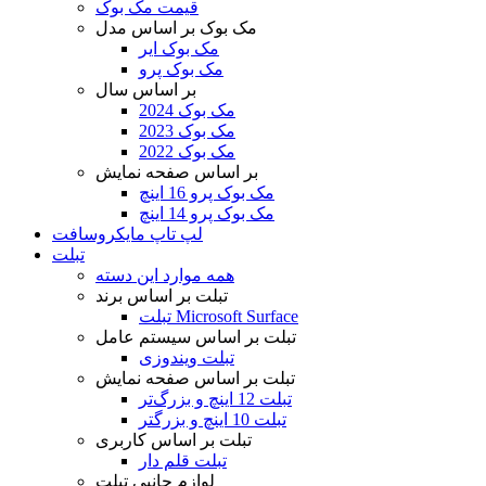
قیمت مک بوک
مک بوک بر اساس مدل
مک بوک ایر
مک بوک پرو
بر اساس سال
مک بوک 2024
مک بوک 2023
مک بوک 2022
بر اساس صفحه نمایش
مک بوک پرو 16 اینچ
مک بوک پرو 14 اینچ
لپ تاپ مایکروسافت
تبلت
همه موارد این دسته
تبلت بر اساس برند
تبلت Microsoft Surface
تبلت بر اساس سیستم عامل
تبلت ویندوزی
تبلت بر اساس صفحه نمایش
تبلت 12 اینچ و بزرگ‌تر
تبلت 10 اینچ و بزرگتر
تبلت بر اساس کاربری
تبلت قلم دار
لوازم جانبی تبلت