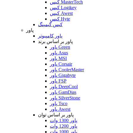
کیس MasterTech
کیس Logikey
کیس Awest
کیس Hyte
کیس گیمینگ
پاور
پاور کامپیوتر
پاور بر اساس برند
پاور Green
پاور Asus
پاور MSI
پاور Corsair
پاور CoolerMaster
پاور Gigabyte
پاور FSP
پاور DeepCool
پاور GamDias
پاور SilverStone
پاور Tsco
پاور Awest
پاور بر اساس توان
پاور 1300 وات
پاور 1200 وات
پاور 1000 وات