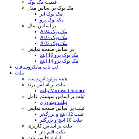
قیمت مک بوک
مک بوک بر اساس مدل
مک بوک ایر
مک بوک پرو
بر اساس سال
مک بوک 2024
مک بوک 2023
مک بوک 2022
بر اساس صفحه نمایش
مک بوک پرو 16 اینچ
مک بوک پرو 14 اینچ
لپ تاپ مایکروسافت
تبلت
همه موارد این دسته
تبلت بر اساس برند
تبلت Microsoft Surface
تبلت بر اساس سیستم عامل
تبلت ویندوزی
تبلت بر اساس صفحه نمایش
تبلت 12 اینچ و بزرگ‌تر
تبلت 10 اینچ و بزرگتر
تبلت بر اساس کاربری
تبلت قلم دار
لوازم جانبی تبلت