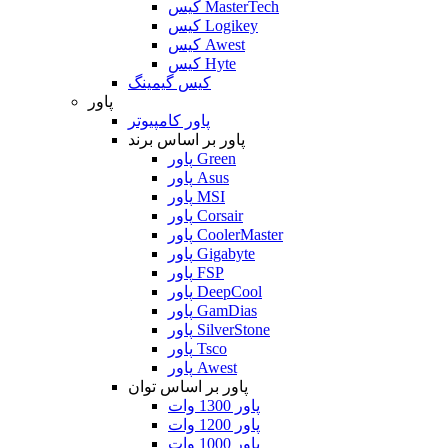
کیس MasterTech
کیس Logikey
کیس Awest
کیس Hyte
کیس گیمینگ
پاور
پاور کامپیوتر
پاور بر اساس برند
پاور Green
پاور Asus
پاور MSI
پاور Corsair
پاور CoolerMaster
پاور Gigabyte
پاور FSP
پاور DeepCool
پاور GamDias
پاور SilverStone
پاور Tsco
پاور Awest
پاور بر اساس توان
پاور 1300 وات
پاور 1200 وات
پاور 1000 وات