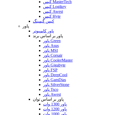
کیس MasterTech
کیس Logikey
کیس Awest
کیس Hyte
کیس گیمینگ
پاور
پاور کامپیوتر
پاور بر اساس برند
پاور Green
پاور Asus
پاور MSI
پاور Corsair
پاور CoolerMaster
پاور Gigabyte
پاور FSP
پاور DeepCool
پاور GamDias
پاور SilverStone
پاور Tsco
پاور Awest
پاور بر اساس توان
پاور 1300 وات
پاور 1200 وات
پاور 1000 وات