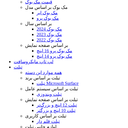
قیمت مک بوک
مک بوک بر اساس مدل
مک بوک ایر
مک بوک پرو
بر اساس سال
مک بوک 2024
مک بوک 2023
مک بوک 2022
بر اساس صفحه نمایش
مک بوک پرو 16 اینچ
مک بوک پرو 14 اینچ
لپ تاپ مایکروسافت
تبلت
همه موارد این دسته
تبلت بر اساس برند
تبلت Microsoft Surface
تبلت بر اساس سیستم عامل
تبلت ویندوزی
تبلت بر اساس صفحه نمایش
تبلت 12 اینچ و بزرگ‌تر
تبلت 10 اینچ و بزرگتر
تبلت بر اساس کاربری
تبلت قلم دار
لوازم جانبی تبلت