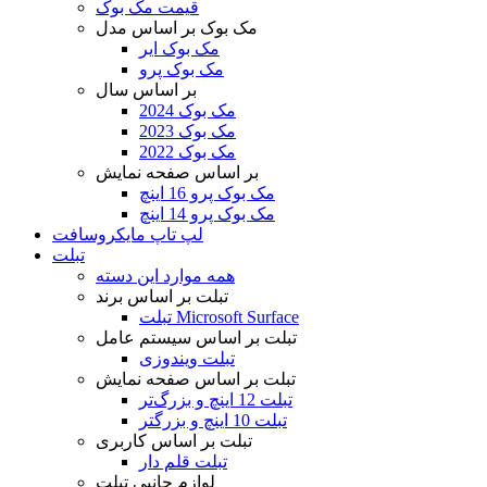
قیمت مک بوک
مک بوک بر اساس مدل
مک بوک ایر
مک بوک پرو
بر اساس سال
مک بوک 2024
مک بوک 2023
مک بوک 2022
بر اساس صفحه نمایش
مک بوک پرو 16 اینچ
مک بوک پرو 14 اینچ
لپ تاپ مایکروسافت
تبلت
همه موارد این دسته
تبلت بر اساس برند
تبلت Microsoft Surface
تبلت بر اساس سیستم عامل
تبلت ویندوزی
تبلت بر اساس صفحه نمایش
تبلت 12 اینچ و بزرگ‌تر
تبلت 10 اینچ و بزرگتر
تبلت بر اساس کاربری
تبلت قلم دار
لوازم جانبی تبلت