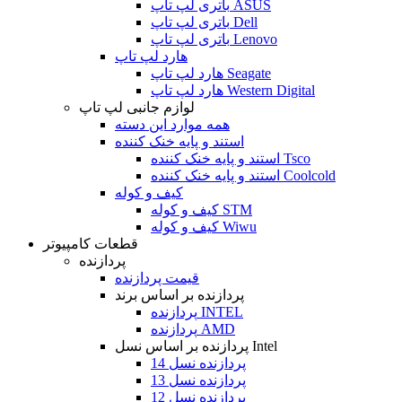
باتری لپ تاپ ASUS
باتری لپ تاپ Dell
باتری لپ تاپ Lenovo
هارد لپ تاپ
هارد لپ تاپ Seagate
هارد لپ تاپ Western Digital
لوازم جانبی لپ تاپ
همه موارد این دسته
استند و پایه خنک کننده
استند و پایه خنک کننده Tsco
استند و پایه خنک کننده Coolcold
کیف و کوله
کیف و کوله STM
کیف و کوله Wiwu
قطعات کامپیوتر
پردازنده
قیمت پردازنده
پردازنده بر اساس برند
پردازنده INTEL
پردازنده AMD
پردازنده بر اساس نسل Intel
پردازنده نسل 14
پردازنده نسل 13
پردازنده نسل 12