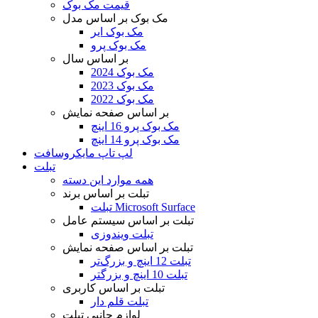
قیمت مک بوک
مک بوک بر اساس مدل
مک بوک ایر
مک بوک پرو
بر اساس سال
مک بوک 2024
مک بوک 2023
مک بوک 2022
بر اساس صفحه نمایش
مک بوک پرو 16 اینچ
مک بوک پرو 14 اینچ
لپ تاپ مایکروسافت
تبلت
همه موارد این دسته
تبلت بر اساس برند
تبلت Microsoft Surface
تبلت بر اساس سیستم عامل
تبلت ویندوزی
تبلت بر اساس صفحه نمایش
تبلت 12 اینچ و بزرگ‌تر
تبلت 10 اینچ و بزرگتر
تبلت بر اساس کاربری
تبلت قلم دار
لوازم جانبی تبلت