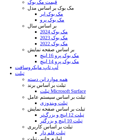
قیمت مک بوک
مک بوک بر اساس مدل
مک بوک ایر
مک بوک پرو
بر اساس سال
مک بوک 2024
مک بوک 2023
مک بوک 2022
بر اساس صفحه نمایش
مک بوک پرو 16 اینچ
مک بوک پرو 14 اینچ
لپ تاپ مایکروسافت
تبلت
همه موارد این دسته
تبلت بر اساس برند
تبلت Microsoft Surface
تبلت بر اساس سیستم عامل
تبلت ویندوزی
تبلت بر اساس صفحه نمایش
تبلت 12 اینچ و بزرگ‌تر
تبلت 10 اینچ و بزرگتر
تبلت بر اساس کاربری
تبلت قلم دار
لوازم جانبی تبلت