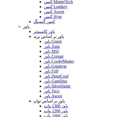
کیس MasterTech
کیس Logikey
کیس Awest
کیس Hyte
کیس گیمینگ
پاور
پاور کامپیوتر
پاور بر اساس برند
پاور Green
پاور Asus
پاور MSI
پاور Corsair
پاور CoolerMaster
پاور Gigabyte
پاور FSP
پاور DeepCool
پاور GamDias
پاور SilverStone
پاور Tsco
پاور Awest
پاور بر اساس توان
پاور 1300 وات
پاور 1200 وات
پاور 1000 وات