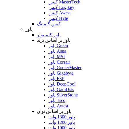
کیس MasterTech
کیس Logikey
کیس Awest
کیس Hyte
کیس گیمینگ
پاور
پاور کامپیوتر
پاور بر اساس برند
پاور Green
پاور Asus
پاور MSI
پاور Corsair
پاور CoolerMaster
پاور Gigabyte
پاور FSP
پاور DeepCool
پاور GamDias
پاور SilverStone
پاور Tsco
پاور Awest
پاور بر اساس توان
پاور 1300 وات
پاور 1200 وات
پاور 1000 وات