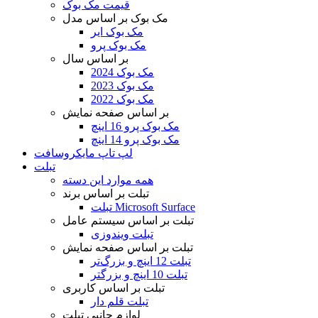
قیمت مک بوک
مک بوک بر اساس مدل
مک بوک ایر
مک بوک پرو
بر اساس سال
مک بوک 2024
مک بوک 2023
مک بوک 2022
بر اساس صفحه نمایش
مک بوک پرو 16 اینچ
مک بوک پرو 14 اینچ
لپ تاپ مایکروسافت
تبلت
همه موارد این دسته
تبلت بر اساس برند
تبلت Microsoft Surface
تبلت بر اساس سیستم عامل
تبلت ویندوزی
تبلت بر اساس صفحه نمایش
تبلت 12 اینچ و بزرگ‌تر
تبلت 10 اینچ و بزرگتر
تبلت بر اساس کاربری
تبلت قلم دار
لوازم جانبی تبلت