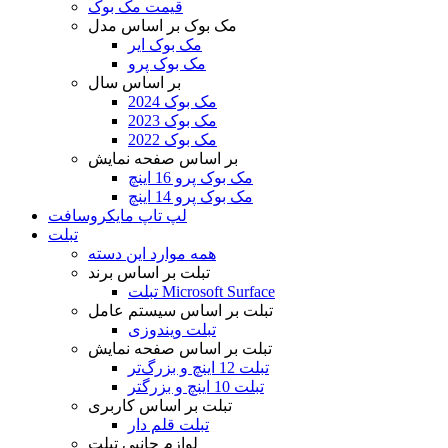
قیمت مک بوک
مک بوک بر اساس مدل
مک بوک ایر
مک بوک پرو
بر اساس سال
مک بوک 2024
مک بوک 2023
مک بوک 2022
بر اساس صفحه نمایش
مک بوک پرو 16 اینچ
مک بوک پرو 14 اینچ
لپ تاپ مایکروسافت
تبلت
همه موارد این دسته
تبلت بر اساس برند
تبلت Microsoft Surface
تبلت بر اساس سیستم عامل
تبلت ویندوزی
تبلت بر اساس صفحه نمایش
تبلت 12 اینچ و بزرگ‌تر
تبلت 10 اینچ و بزرگتر
تبلت بر اساس کاربری
تبلت قلم دار
لوازم جانبی تبلت