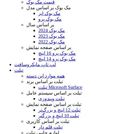
قیمت مک بوک
مک بوک بر اساس مدل
مک بوک ایر
مک بوک پرو
بر اساس سال
مک بوک 2024
مک بوک 2023
مک بوک 2022
بر اساس صفحه نمایش
مک بوک پرو 16 اینچ
مک بوک پرو 14 اینچ
لپ تاپ مایکروسافت
تبلت
همه موارد این دسته
تبلت بر اساس برند
تبلت Microsoft Surface
تبلت بر اساس سیستم عامل
تبلت ویندوزی
تبلت بر اساس صفحه نمایش
تبلت 12 اینچ و بزرگ‌تر
تبلت 10 اینچ و بزرگتر
تبلت بر اساس کاربری
تبلت قلم دار
لوازم جانبی تبلت