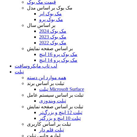
قیمت مک بوک
مک بوک بر اساس مدل
مک بوک ایر
مک بوک پرو
بر اساس سال
مک بوک 2024
مک بوک 2023
مک بوک 2022
بر اساس صفحه نمایش
مک بوک پرو 16 اینچ
مک بوک پرو 14 اینچ
لپ تاپ مایکروسافت
تبلت
همه موارد این دسته
تبلت بر اساس برند
تبلت Microsoft Surface
تبلت بر اساس سیستم عامل
تبلت ویندوزی
تبلت بر اساس صفحه نمایش
تبلت 12 اینچ و بزرگ‌تر
تبلت 10 اینچ و بزرگتر
تبلت بر اساس کاربری
تبلت قلم دار
لوازم جانبی تبلت