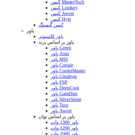
کیس MasterTech
کیس Logikey
کیس Awest
کیس Hyte
کیس گیمینگ
پاور
پاور کامپیوتر
پاور بر اساس برند
پاور Green
پاور Asus
پاور MSI
پاور Corsair
پاور CoolerMaster
پاور Gigabyte
پاور FSP
پاور DeepCool
پاور GamDias
پاور SilverStone
پاور Tsco
پاور Awest
پاور بر اساس توان
پاور 1300 وات
پاور 1200 وات
پاور 1000 وات