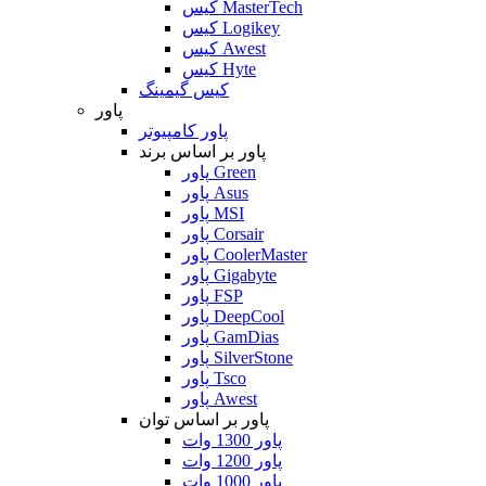
کیس MasterTech
کیس Logikey
کیس Awest
کیس Hyte
کیس گیمینگ
پاور
پاور کامپیوتر
پاور بر اساس برند
پاور Green
پاور Asus
پاور MSI
پاور Corsair
پاور CoolerMaster
پاور Gigabyte
پاور FSP
پاور DeepCool
پاور GamDias
پاور SilverStone
پاور Tsco
پاور Awest
پاور بر اساس توان
پاور 1300 وات
پاور 1200 وات
پاور 1000 وات