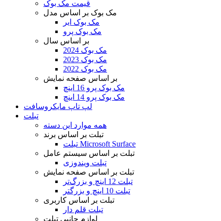
قیمت مک بوک
مک بوک بر اساس مدل
مک بوک ایر
مک بوک پرو
بر اساس سال
مک بوک 2024
مک بوک 2023
مک بوک 2022
بر اساس صفحه نمایش
مک بوک پرو 16 اینچ
مک بوک پرو 14 اینچ
لپ تاپ مایکروسافت
تبلت
همه موارد این دسته
تبلت بر اساس برند
تبلت Microsoft Surface
تبلت بر اساس سیستم عامل
تبلت ویندوزی
تبلت بر اساس صفحه نمایش
تبلت 12 اینچ و بزرگ‌تر
تبلت 10 اینچ و بزرگتر
تبلت بر اساس کاربری
تبلت قلم دار
لوازم جانبی تبلت