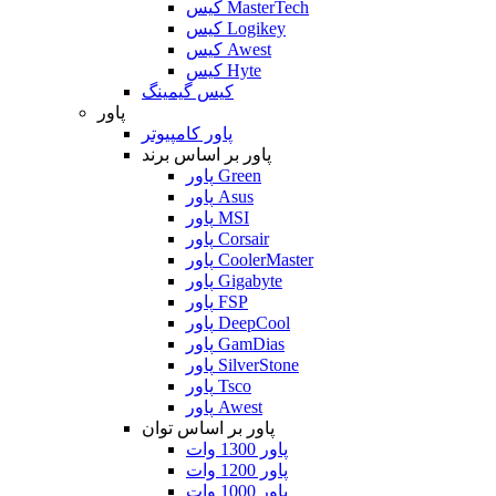
کیس MasterTech
کیس Logikey
کیس Awest
کیس Hyte
کیس گیمینگ
پاور
پاور کامپیوتر
پاور بر اساس برند
پاور Green
پاور Asus
پاور MSI
پاور Corsair
پاور CoolerMaster
پاور Gigabyte
پاور FSP
پاور DeepCool
پاور GamDias
پاور SilverStone
پاور Tsco
پاور Awest
پاور بر اساس توان
پاور 1300 وات
پاور 1200 وات
پاور 1000 وات