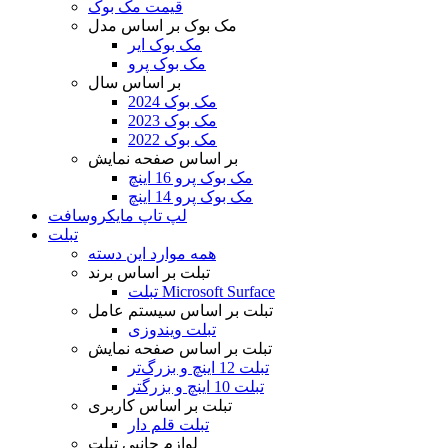
قیمت مک بوک
مک بوک بر اساس مدل
مک بوک ایر
مک بوک پرو
بر اساس سال
مک بوک 2024
مک بوک 2023
مک بوک 2022
بر اساس صفحه نمایش
مک بوک پرو 16 اینچ
مک بوک پرو 14 اینچ
لپ تاپ مایکروسافت
تبلت
همه موارد این دسته
تبلت بر اساس برند
تبلت Microsoft Surface
تبلت بر اساس سیستم عامل
تبلت ویندوزی
تبلت بر اساس صفحه نمایش
تبلت 12 اینچ و بزرگ‌تر
تبلت 10 اینچ و بزرگتر
تبلت بر اساس کاربری
تبلت قلم دار
لوازم جانبی تبلت