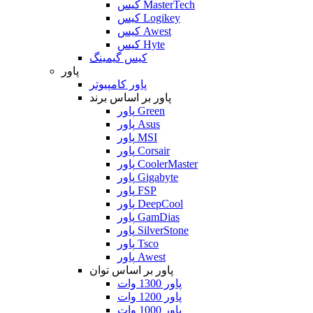
کیس MasterTech
کیس Logikey
کیس Awest
کیس Hyte
کیس گیمینگ
پاور
پاور کامپیوتر
پاور بر اساس برند
پاور Green
پاور Asus
پاور MSI
پاور Corsair
پاور CoolerMaster
پاور Gigabyte
پاور FSP
پاور DeepCool
پاور GamDias
پاور SilverStone
پاور Tsco
پاور Awest
پاور بر اساس توان
پاور 1300 وات
پاور 1200 وات
پاور 1000 وات