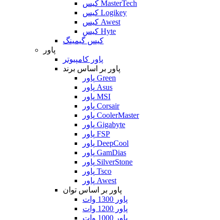
کیس MasterTech
کیس Logikey
کیس Awest
کیس Hyte
کیس گیمینگ
پاور
پاور کامپیوتر
پاور بر اساس برند
پاور Green
پاور Asus
پاور MSI
پاور Corsair
پاور CoolerMaster
پاور Gigabyte
پاور FSP
پاور DeepCool
پاور GamDias
پاور SilverStone
پاور Tsco
پاور Awest
پاور بر اساس توان
پاور 1300 وات
پاور 1200 وات
پاور 1000 وات