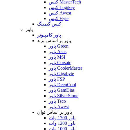
کیس MasterTech
کیس Logikey
کیس Awest
کیس Hyte
کیس گیمینگ
پاور
پاور کامپیوتر
پاور بر اساس برند
پاور Green
پاور Asus
پاور MSI
پاور Corsair
پاور CoolerMaster
پاور Gigabyte
پاور FSP
پاور DeepCool
پاور GamDias
پاور SilverStone
پاور Tsco
پاور Awest
پاور بر اساس توان
پاور 1300 وات
پاور 1200 وات
پاور 1000 وات