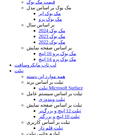
قیمت مک بوک
مک بوک بر اساس مدل
مک بوک ایر
مک بوک پرو
بر اساس سال
مک بوک 2024
مک بوک 2023
مک بوک 2022
بر اساس صفحه نمایش
مک بوک پرو 16 اینچ
مک بوک پرو 14 اینچ
لپ تاپ مایکروسافت
تبلت
همه موارد این دسته
تبلت بر اساس برند
تبلت Microsoft Surface
تبلت بر اساس سیستم عامل
تبلت ویندوزی
تبلت بر اساس صفحه نمایش
تبلت 12 اینچ و بزرگ‌تر
تبلت 10 اینچ و بزرگتر
تبلت بر اساس کاربری
تبلت قلم دار
لوازم جانبی تبلت