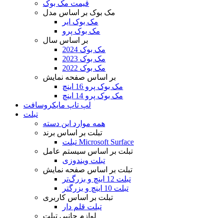
قیمت مک بوک
مک بوک بر اساس مدل
مک بوک ایر
مک بوک پرو
بر اساس سال
مک بوک 2024
مک بوک 2023
مک بوک 2022
بر اساس صفحه نمایش
مک بوک پرو 16 اینچ
مک بوک پرو 14 اینچ
لپ تاپ مایکروسافت
تبلت
همه موارد این دسته
تبلت بر اساس برند
تبلت Microsoft Surface
تبلت بر اساس سیستم عامل
تبلت ویندوزی
تبلت بر اساس صفحه نمایش
تبلت 12 اینچ و بزرگ‌تر
تبلت 10 اینچ و بزرگتر
تبلت بر اساس کاربری
تبلت قلم دار
لوازم جانبی تبلت