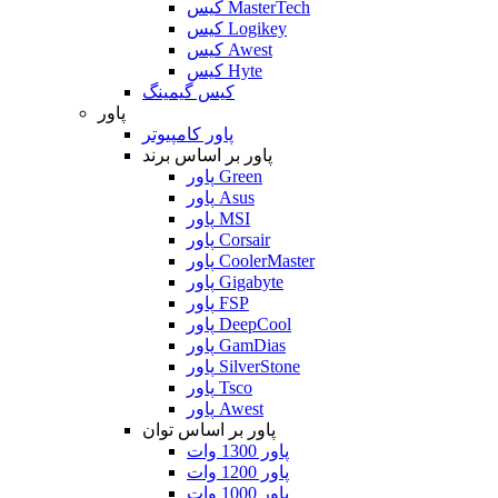
کیس MasterTech
کیس Logikey
کیس Awest
کیس Hyte
کیس گیمینگ
پاور
پاور کامپیوتر
پاور بر اساس برند
پاور Green
پاور Asus
پاور MSI
پاور Corsair
پاور CoolerMaster
پاور Gigabyte
پاور FSP
پاور DeepCool
پاور GamDias
پاور SilverStone
پاور Tsco
پاور Awest
پاور بر اساس توان
پاور 1300 وات
پاور 1200 وات
پاور 1000 وات