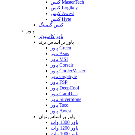
کیس MasterTech
کیس Logikey
کیس Awest
کیس Hyte
کیس گیمینگ
پاور
پاور کامپیوتر
پاور بر اساس برند
پاور Green
پاور Asus
پاور MSI
پاور Corsair
پاور CoolerMaster
پاور Gigabyte
پاور FSP
پاور DeepCool
پاور GamDias
پاور SilverStone
پاور Tsco
پاور Awest
پاور بر اساس توان
پاور 1300 وات
پاور 1200 وات
پاور 1000 وات