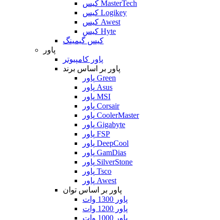
کیس MasterTech
کیس Logikey
کیس Awest
کیس Hyte
کیس گیمینگ
پاور
پاور کامپیوتر
پاور بر اساس برند
پاور Green
پاور Asus
پاور MSI
پاور Corsair
پاور CoolerMaster
پاور Gigabyte
پاور FSP
پاور DeepCool
پاور GamDias
پاور SilverStone
پاور Tsco
پاور Awest
پاور بر اساس توان
پاور 1300 وات
پاور 1200 وات
پاور 1000 وات