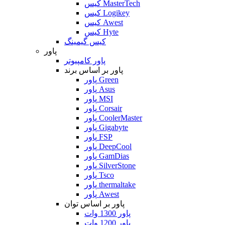
کیس MasterTech
کیس Logikey
کیس Awest
کیس Hyte
کیس گیمینگ
پاور
پاور کامپیوتر
پاور بر اساس برند
پاور Green
پاور Asus
پاور MSI
پاور Corsair
پاور CoolerMaster
پاور Gigabyte
پاور FSP
پاور DeepCool
پاور GamDias
پاور SilverStone
پاور Tsco
پاور thermaltake
پاور Awest
پاور بر اساس توان
پاور 1300 وات
پاور 1200 وات