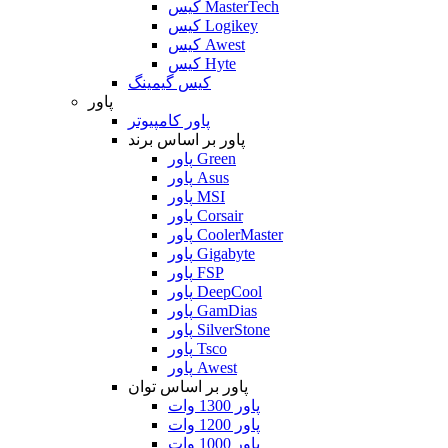
کیس MasterTech
کیس Logikey
کیس Awest
کیس Hyte
کیس گیمینگ
پاور
پاور کامپیوتر
پاور بر اساس برند
پاور Green
پاور Asus
پاور MSI
پاور Corsair
پاور CoolerMaster
پاور Gigabyte
پاور FSP
پاور DeepCool
پاور GamDias
پاور SilverStone
پاور Tsco
پاور Awest
پاور بر اساس توان
پاور 1300 وات
پاور 1200 وات
پاور 1000 وات