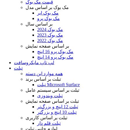
قیمت مک بوک
مک بوک بر اساس مدل
مک بوک ایر
مک بوک پرو
بر اساس سال
مک بوک 2024
مک بوک 2023
مک بوک 2022
بر اساس صفحه نمایش
مک بوک پرو 16 اینچ
مک بوک پرو 14 اینچ
لپ تاپ مایکروسافت
تبلت
همه موارد این دسته
تبلت بر اساس برند
تبلت Microsoft Surface
تبلت بر اساس سیستم عامل
تبلت ویندوزی
تبلت بر اساس صفحه نمایش
تبلت 12 اینچ و بزرگ‌تر
تبلت 10 اینچ و بزرگتر
تبلت بر اساس کاربری
تبلت قلم دار
لوازم جانبی تبلت