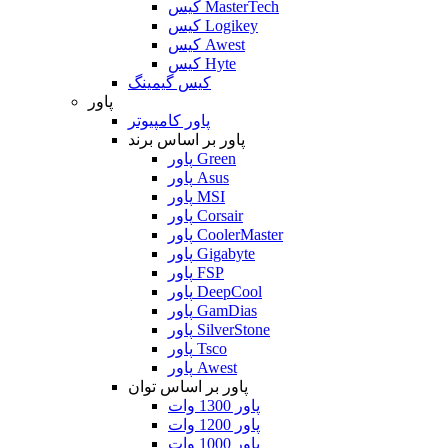
کیس MasterTech
کیس Logikey
کیس Awest
کیس Hyte
کیس گیمینگ
پاور
پاور کامپیوتر
پاور بر اساس برند
پاور Green
پاور Asus
پاور MSI
پاور Corsair
پاور CoolerMaster
پاور Gigabyte
پاور FSP
پاور DeepCool
پاور GamDias
پاور SilverStone
پاور Tsco
پاور Awest
پاور بر اساس توان
پاور 1300 وات
پاور 1200 وات
پاور 1000 وات