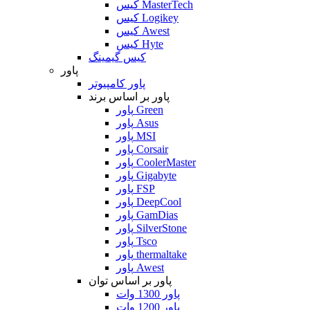
کیس MasterTech
کیس Logikey
کیس Awest
کیس Hyte
کیس گیمینگ
پاور
پاور کامپیوتر
پاور بر اساس برند
پاور Green
پاور Asus
پاور MSI
پاور Corsair
پاور CoolerMaster
پاور Gigabyte
پاور FSP
پاور DeepCool
پاور GamDias
پاور SilverStone
پاور Tsco
پاور thermaltake
پاور Awest
پاور بر اساس توان
پاور 1300 وات
پاور 1200 وات