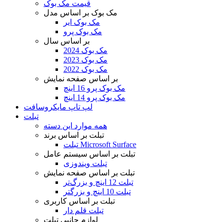
قیمت مک بوک
مک بوک بر اساس مدل
مک بوک ایر
مک بوک پرو
بر اساس سال
مک بوک 2024
مک بوک 2023
مک بوک 2022
بر اساس صفحه نمایش
مک بوک پرو 16 اینچ
مک بوک پرو 14 اینچ
لپ تاپ مایکروسافت
تبلت
همه موارد این دسته
تبلت بر اساس برند
تبلت Microsoft Surface
تبلت بر اساس سیستم عامل
تبلت ویندوزی
تبلت بر اساس صفحه نمایش
تبلت 12 اینچ و بزرگ‌تر
تبلت 10 اینچ و بزرگتر
تبلت بر اساس کاربری
تبلت قلم دار
لوازم جانبی تبلت