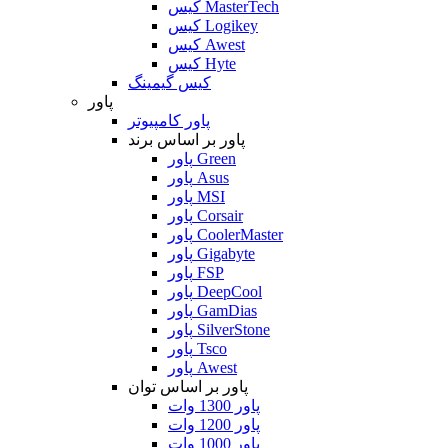
کیس MasterTech
کیس Logikey
کیس Awest
کیس Hyte
کیس گیمینگ
پاور
پاور کامپیوتر
پاور بر اساس برند
پاور Green
پاور Asus
پاور MSI
پاور Corsair
پاور CoolerMaster
پاور Gigabyte
پاور FSP
پاور DeepCool
پاور GamDias
پاور SilverStone
پاور Tsco
پاور Awest
پاور بر اساس توان
پاور 1300 وات
پاور 1200 وات
پاور 1000 وات