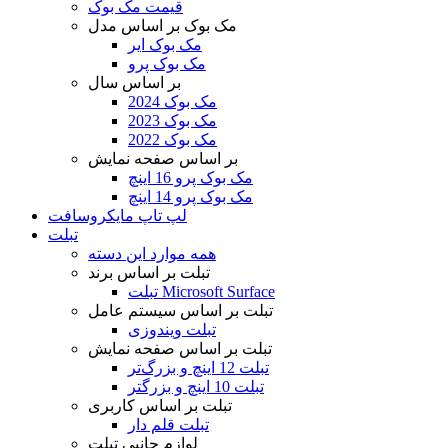
قیمت مک بوک
مک بوک بر اساس مدل
مک بوک ایر
مک بوک پرو
بر اساس سال
مک بوک 2024
مک بوک 2023
مک بوک 2022
بر اساس صفحه نمایش
مک بوک پرو 16 اینچ
مک بوک پرو 14 اینچ
لپ تاپ مایکروسافت
تبلت
همه موارد این دسته
تبلت بر اساس برند
تبلت Microsoft Surface
تبلت بر اساس سیستم عامل
تبلت ویندوزی
تبلت بر اساس صفحه نمایش
تبلت 12 اینچ و بزرگ‌تر
تبلت 10 اینچ و بزرگتر
تبلت بر اساس کاربری
تبلت قلم دار
لوازم جانبی تبلت