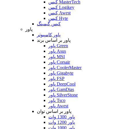
کیس MasterTech
کیس Logikey
کیس Awest
کیس Hyte
کیس گیمینگ
پاور
پاور کامپیوتر
پاور بر اساس برند
پاور Green
پاور Asus
پاور MSI
پاور Corsair
پاور CoolerMaster
پاور Gigabyte
پاور FSP
پاور DeepCool
پاور GamDias
پاور SilverStone
پاور Tsco
پاور Awest
پاور بر اساس توان
پاور 1300 وات
پاور 1200 وات
پاور 1000 وات